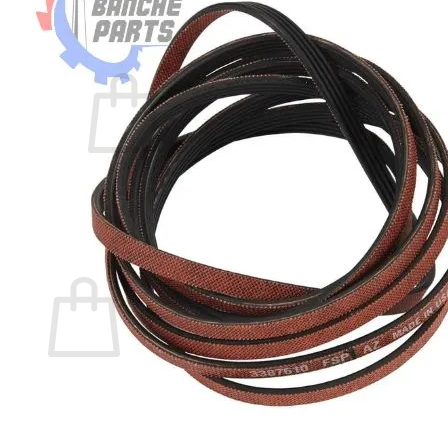
Acceder
Carrito /
$
0,00
0
No hay productos en el carrito.
Volver a la tienda
0
Carrito
No hay productos en el carrito.
Volver a la tienda