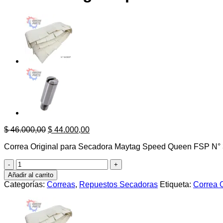
El
El
$
46.000,00
$
44.000,00
precio
precio
Correa Original para Secadora Maytag Speed Queen FSP N
original
actual
era:
es:
Correa
$ 46.000,00.
$ 44.000,00.
Original
Añadir al carrito
para
Categorías:
Correas
,
Repuestos Secadoras
Etiqueta:
Correa 
Secadora
Kenmore
Maytag
FSP