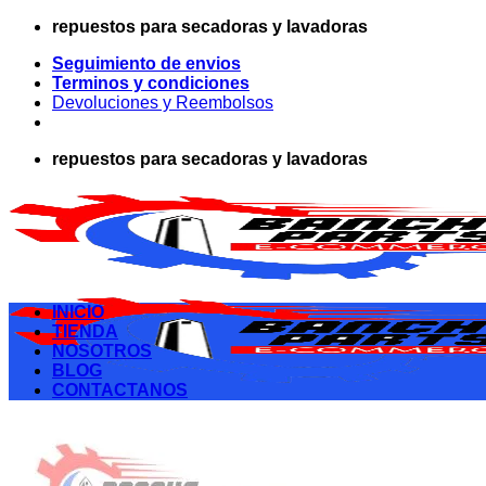
Saltar
repuestos para secadoras y lavadoras
al
Seguimiento de envios
contenido
Terminos y condiciones
Devoluciones y Reembolsos
repuestos para secadoras y lavadoras
INICIO
TIENDA
NOSOTROS
BLOG
CONTACTANOS
Buscar
por: