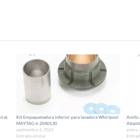
ral,
Kit Empaquetadura inferior para lavadora Whirlpool
Anillo
MAYTAG 6-2040130
Atlant
septiembre 2, 2024
enero 
Entrada similar
Entrad