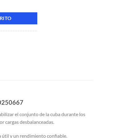
adora Whirlpool, Maytag y Admiral – Reemplazo W10250667 cantidad
RITO
10250667
lizar el conjunto de la cuba durante los
por cargas desbalanceadas.
 útil y un rendimiento confiable.