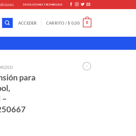
diciones
DEVOLUCIONES Y REEMBOLSOS
0
ACCEDER
CARRITO /
$
0,00
RIZED
nsión para
ol,
 –
250667