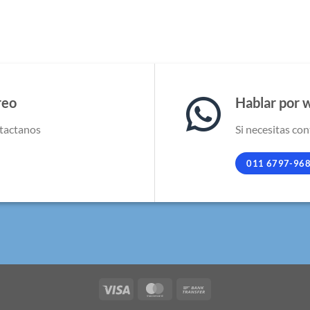
$ 875.000,00.
$ 810.000,00.
reo
Hablar por 
tactanos
Si necesitas con
011 6797-96