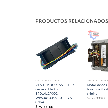
PRODUCTOS RELACIONADO
UNCATEGORIZED
UNCATEGORIZ
VENTILADOR INVERTER
Motor de dos 
General Electric
lavadora May
39D1412P002 –
original
WR60X10356- DC13.6V
$
875.000,00
0.16A
$
75.000,00