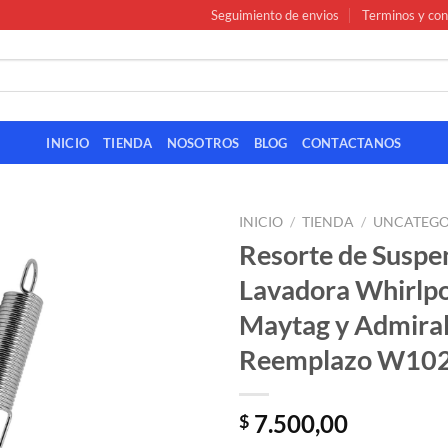
Seguimiento de envios
Terminos y con
INICIO
TIENDA
NOSOTROS
BLOG
CONTACTANOS
INICIO
/
TIENDA
/
UNCATEGO
Resorte de Suspe
Lavadora Whirlpo
Maytag y Admiral
Reemplazo W10
7.500,00
$