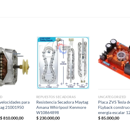
S
ED
REPUESTOS SECADORAS
UNCATEGORIZED
velocidades para
Resistencia Secadora Maytag
Placa ZVS Tesla d
tag 21001950
Amana Whirlpool Kenmore
FLyback construc
W10864898
energia escalar 1
El
El
$
810.000,00
$
230.000,00
$
85.000,00
precio
precio
original
actual
era:
es: