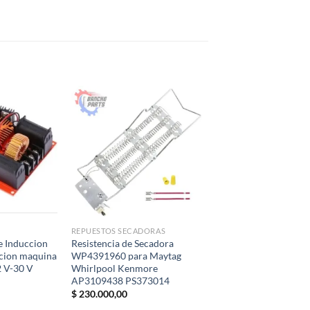
REPUESTOS SECADORAS
e Induccion
Resistencia de Secadora
cion maquina
WP4391960 para Maytag
2 V-30 V
Whirlpool Kenmore
AP3109438 PS373014
$
230.000,00