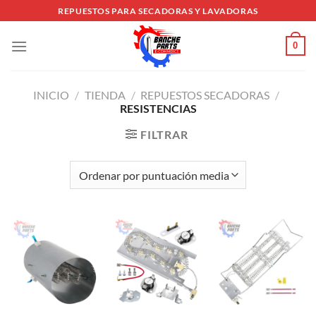
Saltar
REPUESTOS PARA SECADORAS Y LAVADORAS
al
contenido
0
INICIO
/
TIENDA
/
REPUESTOS SECADORAS
/
RESISTENCIAS
FILTRAR