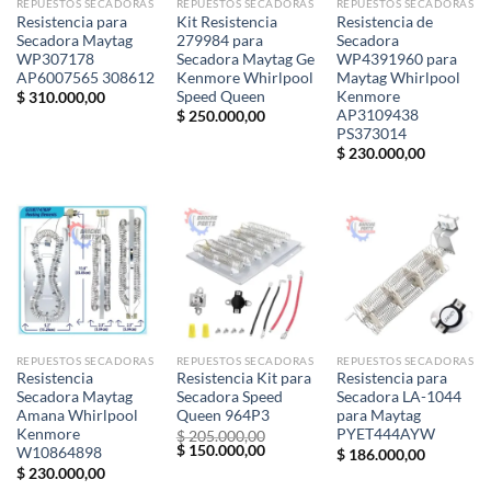
REPUESTOS SECADORAS
REPUESTOS SECADORAS
REPUESTOS SECADORAS
Resistencia para
Kit Resistencia
Resistencia de
Secadora Maytag
279984 para
Secadora
WP307178
Secadora Maytag Ge
WP4391960 para
AP6007565 308612
Kenmore Whirlpool
Maytag Whirlpool
Speed Queen
Kenmore
$
310.000,00
AP3109438
$
250.000,00
PS373014
$
230.000,00
REPUESTOS SECADORAS
REPUESTOS SECADORAS
REPUESTOS SECADORAS
Resistencia
Resistencia Kit para
Resistencia para
Secadora Maytag
Secadora Speed
Secadora LA-1044
Amana Whirlpool
Queen 964P3
para Maytag
Kenmore
PYET444AYW
$
205.000,00
El
El
$
150.000,00
W10864898
$
186.000,00
precio
precio
$
230.000,00
original
actual