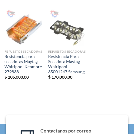
era:
es:
$ 205.000,00.
$ 150.000,00.
REPUESTOS SECADORAS
REPUESTOS SECADORAS
Resistencia para
Resistencia Para
secadoras Maytag
Secadora Maytag
Whirlpool Kenmore
Whirlpool
279838.
35001247 Samsung
$
205.000,00
$
170.000,00
Contactanos por correo