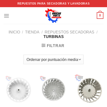
Saltar
REPUESTOS PARA SECADORAS Y LAVADORAS
al
contenido
0
INICIO
/
TIENDA
/
REPUESTOS SECADORAS
/
TURBINAS
FILTRAR