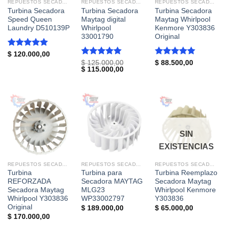
REPUESTOS SECADORAS
REPUESTOS SECADORAS
REPUESTOS SECADORAS
Turbina Secadora
Turbina Secadora
Turbina Secadora
Speed Queen
Maytag digital
Maytag Whirlpool
Laundry D510139P
Whirlpool
Kenmore Y303836
33001790
Original
Valorado
$
120.000,00
con
5.00
Valorado
Valorado
$
125.000,00
$
88.500,00
El
El
$
115.000,00
de 5
con
5.00
con
5.00
precio
precio
de 5
de 5
original
actual
era:
es:
$ 125.000,00.
$ 115.000,00.
SIN
EXISTENCIAS
REPUESTOS SECADORAS
REPUESTOS SECADORAS
REPUESTOS SECADORAS
Turbina
Turbina para
Turbina Reemplazo
REFORZADA
Secadora MAYTAG
Secadora Maytag
Secadora Maytag
MLG23
Whirlpool Kenmore
Whirlpool Y303836
WP33002797
Y303836
Original
$
189.000,00
$
65.000,00
$
170.000,00