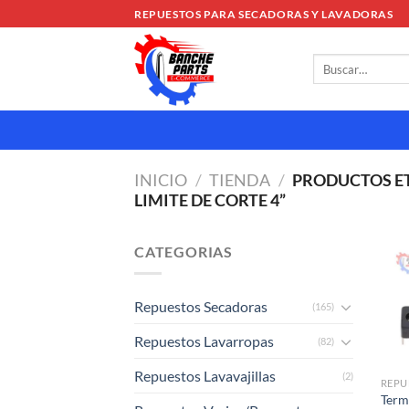
Saltar
REPUESTOS PARA SECADORAS Y LAVADORAS
al
contenido
Buscar
por:
INICIO
/
TIENDA
/
PRODUCTOS E
LIMITE DE CORTE 4”
CATEGORIAS
Repuestos Secadoras
(165)
Repuestos Lavarropas
(82)
Repuestos Lavavajillas
(2)
REPU
Term