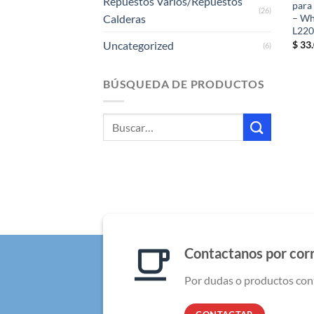
Repuestos Varios/Repuestos
para
(26)
– Wh
Calderas
L220
$
33.
Uncategorized
(6)
BÚSQUEDA DE PRODUCTOS
Buscar
por:
Contactanos por cor
Por dudas o productos con