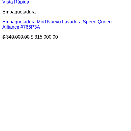
Vista Rápida
Empaquetadura
Empaquetadura Mod Nuevo Lavadora Speed Queen
Alliance #766P3A
El
El
$
340.000,00
$
315.000,00
precio
precio
original
actual
era:
es:
$ 340.000,00.
$ 315.000,00.