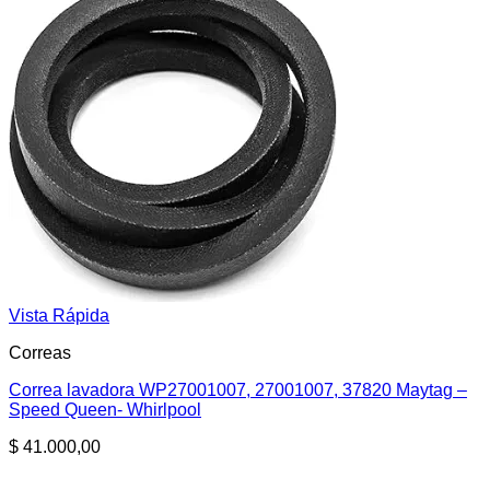
Vista Rápida
Correas
Correa lavadora WP27001007, 27001007, 37820 Maytag –
Speed Queen- Whirlpool
$
41.000,00