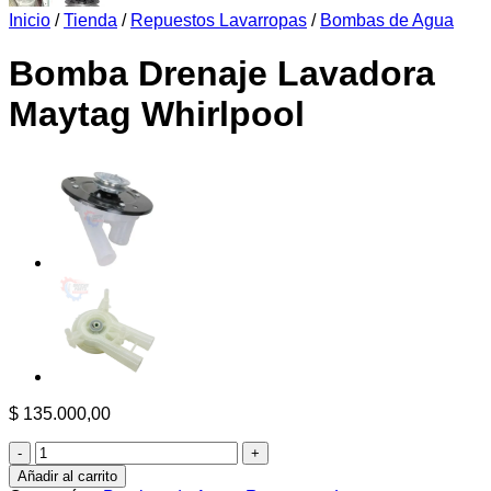
Inicio
/
Tienda
/
Repuestos Lavarropas
/
Bombas de Agua
Bomba Drenaje Lavadora
Maytag Whirlpool
$
135.000,00
Bomba
Drenaje
Añadir al carrito
Lavadora