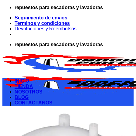
Saltar
repuestos para secadoras y lavadoras
al
Seguimiento de envios
contenido
Terminos y condiciones
Devoluciones y Reembolsos
repuestos para secadoras y lavadoras
INICIO
TIENDA
NOSOTROS
BLOG
CONTACTANOS
Buscar
por:
Acceder