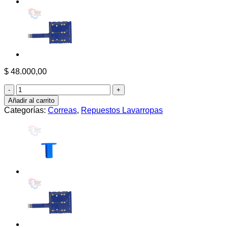
$
48.000,00
Correa
Trapezoidal
Añadir al carrito
3V335
Categorías:
Correas
,
Repuestos Lavarropas
Lavadora
Speed
Queen
y
UniMac
–
Alternativa
33843
F280319
cantidad