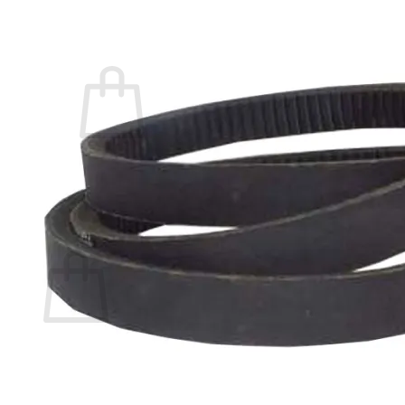
Acceder
Carrito /
$
0,00
0
No hay productos en el carrito.
Volver a la tienda
0
Carrito
No hay productos en el carrito.
Volver a la tienda