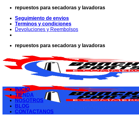
Saltar
repuestos para secadoras y lavadoras
al
Seguimiento de envios
contenido
Terminos y condiciones
Devoluciones y Reembolsos
repuestos para secadoras y lavadoras
INICIO
TIENDA
NOSOTROS
BLOG
CONTACTANOS
Buscar
por: