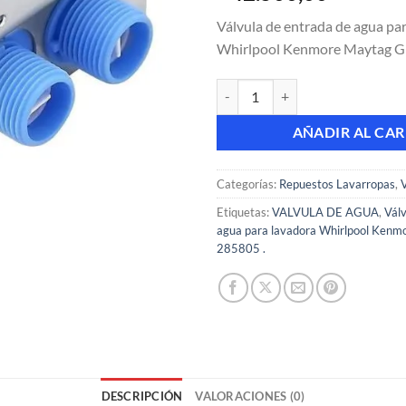
Válvula de entrada de agua pa
Whirlpool Kenmore Maytag GE
Válvula de entrada de agua para
AÑADIR AL CAR
Categorías:
Repuestos Lavarropas
,
Etiquetas:
VALVULA DE AGUA
,
Válv
agua para lavadora Whirlpool Kenm
285805 .
DESCRIPCIÓN
VALORACIONES (0)