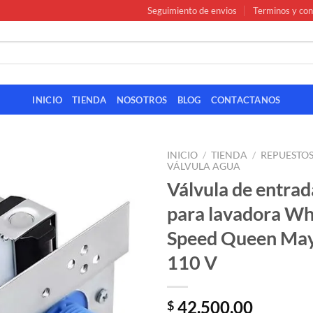
Seguimiento de envios
Terminos y con
INICIO
TIENDA
NOSOTROS
BLOG
CONTACTANOS
INICIO
/
TIENDA
/
REPUESTO
VÁLVULA AGUA
Válvula de entrad
para lavadora Wh
Speed Queen Ma
110 V
42.500,00
$