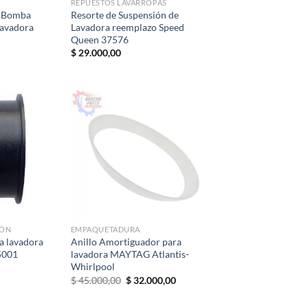
REPUESTOS LAVARROPAS
e Bomba
Resorte de Suspensión de
Lavadora
Lavadora reemplazo Speed
Queen 37576
$
29.000,00
IÓN
EMPAQUETADURA
a lavadora
Anillo Amortiguador para
5001
lavadora MAYTAG Atlantis-
Whirlpool
El
El
$
45.000,00
$
32.000,00
precio
precio
original
actual