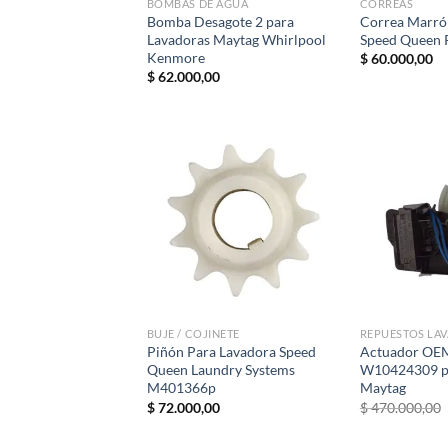
BOMBAS DE AGUA
CORREAS
Bomba Desagote 2 para
Correa Marró
Lavadoras Maytag Whirlpool
Speed Queen 
Kenmore
$
60.000,00
$
62.000,00
BUJE / COJINETE
REPUESTOS LA
Piñón Para Lavadora Speed
Actuador OEM
Queen Laundry Systems
W10424309 pa
M401366p
Maytag
$
72.000,00
$
470.000,00