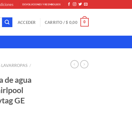
diciones
DEVOLUCIONES Y REEMBOLSOS
0
ACCEDER
CARRITO /
$
0,00
S LAVARROPAS
/
a de agua
irlpool
ytag GE