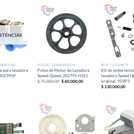
era:
es:
$ 470.000,00.
$ 420.000,00.
ISTENCIAS
VARROPAS
POLEA / TRANSMISIÓN
BUJE / COJINETE
a para lavadora
Polea de Motor de Lavadora
Kit de polea tens
 202395P
Speed Queen 202795 H1E5
lavadora Speed ​​
original, 959P3
El
El
$
75.000,00
$
60.000,00
precio
precio
$
130.000,00
original
actual
era:
es:
$ 75.000,00.
$ 60.000,00.