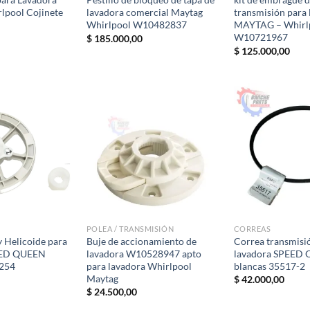
lpool Cojinete
lavadora comercial Maytag
transmisión para 
Whirlpool W10482837
MAYTAG – Whirlp
W10721967
$
185.000,00
$
125.000,00
POLEA / TRANSMISIÓN
CORREAS
y Helicoide para
Buje de accionamiento de
Correa transmisi
EED QUEEN
lavadora W10528947 apto
lavadora SPEED 
254
para lavadora Whirlpool
blancas 35517-2
Maytag
$
42.000,00
$
24.500,00