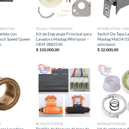
VARROPAS
POLEA / TRANSMISIÓN
INTERRUPTOR / SWI
tible con
Kit de Engranaje Principal para
Switch De Tapa L
sch Speed ​​Queen
Lavadora Maytag Whirlpool –
Maytag Mat14/1
p
OEM 388253A
whirlpool .
$
150.000,00
$
32.000,00
E
BLOQUE PUERTA
EMPAQUETADURA
para Lavadora
Pestillo de bloqueo de tapa de
kit de embrague 