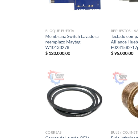
BLOQUE PUERTA
REPUESTOS LA
Membrana Switch Lavadora
Teclado compa
reemplazo Maytag
Alliance Hueb
W10133278
F0231582-17
$
120.000,00
$
95.000,00
CORREAS
BUJE / COJINET
Correa de Lavado OEM
Buje inferior 