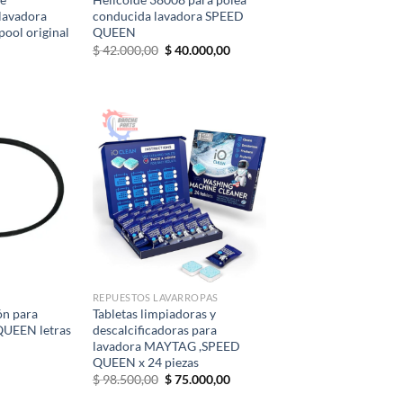
lavadora
conducida lavadora SPEED
ool original
QUEEN
El
El
$
42.000,00
$
40.000,00
precio
precio
original
actual
era:
es:
$ 42.000,00.
$ 40.000,00.
REPUESTOS LAVARROPAS
ón para
Tabletas limpiadoras y
QUEEN letras
descalcificadoras para
lavadora MAYTAG ,SPEED
QUEEN x 24 piezas
El
El
$
98.500,00
$
75.000,00
precio
precio