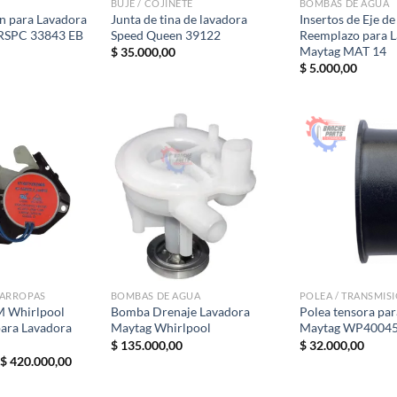
BUJE / COJINETE
BOMBAS DE AGUA
n para Lavadora
Junta de tina de lavadora
Insertos de Eje d
RSPC 33843 EB
Speed ​​Queen 39122
Reemplazo para 
Maytag MAT 14
$
35.000,00
$
5.000,00
VARROPAS
BOMBAS DE AGUA
POLEA / TRANSMIS
 Whirlpool
Bomba Drenaje Lavadora
Polea tensora par
ra Lavadora
Maytag Whirlpool
Maytag WP4004
$
135.000,00
$
32.000,00
El
El
$
420.000,00
precio
precio
original
actual