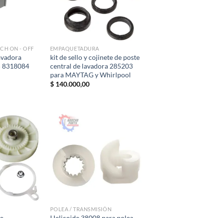
CH ON - OFF
EMPAQUETADURA
avadora
kit de sello y cojinete de poste
5 8318084
central de lavadora 285203
para MAYTAG y Whirlpool
$
140.000,00
POLEA / TRANSMISIÓN
de
Helicoide 38008 para polea