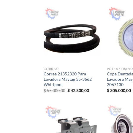
CORREAS
POLEA / TRANS
Correa 21352320 Para
Copa Dentada
Lavadora Maytag 35-3662
Lavadora Mayt
Whirlpool
2067130
El
El
$
55.000,00
$
42.800,00
$
305.000,00
precio
precio
original
actual
era:
es:
$ 55.000,00.
$ 42.800,00.