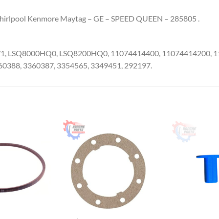
 Whirlpool Kenmore Maytag – GE – SPEED QUEEN – 285805 .
 LSQ8000HQ0, LSQ8200HQ0, 11074414400, 11074414200, 11
60388, 3360387, 3354565, 3349451, 292197.
S