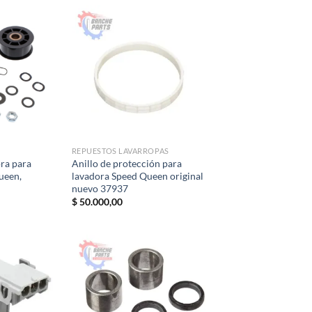
era:
es:
$ 45.000,00.
$ 32.000,00.
REPUESTOS LAVARROPAS
ora para
Anillo de protección para
Queen,
lavadora Speed ​​Queen original
nuevo 37937
$
50.000,00