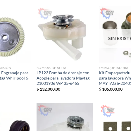
SIN EXIST
MISIÓN
BOMBAS DE AGUA
EMPAQUETADURA
 Engranaje para
LP123 Bomba de drenaje con
Kit Empaquetadur
ag Whirlpool 6-
Acople para lavadora Maytag
para lavadora Wh
21001906 WP 35-6465
MAYTAG 6-2040
$
132.000,00
$
105.000,00