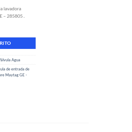
ra lavadora
 – 285805 .
 lavadora Whirlpool Speed Queen Maytag GE 110 V cantidad
RITO
Válvula Agua
ula de entrada de
ore Maytag GE -