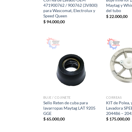
471900762 / 900762 (3V800)
Maytag y Whir
para Wascomat, Electrolux y
del tubo
Speed Queen
$
22.000,00
$
94.000,00
BUJE / COJINETE
CORREAS
Sello Reten de cuba para
KIT de Polea, 
lavarropas Maytag LAT 9205
Lavadora SP
GGE
204486 – 204
$
65.000,00
$
175.000,00