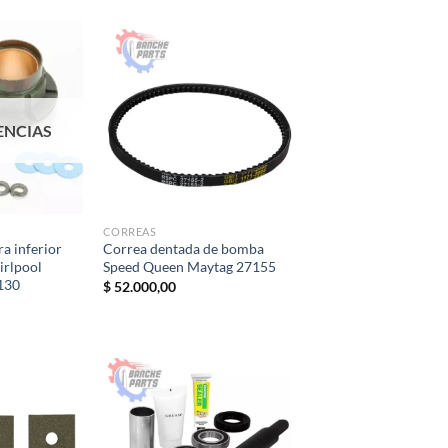
original
actual
era:
es:
$ 98.500,00.
$ 75.000,00.
ENCIAS
CORREAS
a inferior
Correa dentada de bomba
irlpool
Speed ​​Queen Maytag 27155
130
$
52.000,00