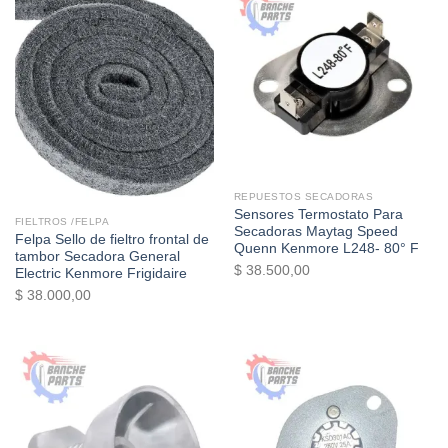
$ 110.000,00.
$ 105.000,00.
Sin existencias
REPUESTOS SECADORAS
Sensores Termostato Para
FIELTROS /FELPA
Secadoras Maytag Speed
Felpa Sello de fieltro frontal de
Quenn Kenmore L248- 80° F
tambor Secadora General
$
38.500,00
Electric Kenmore Frigidaire
$
38.000,00