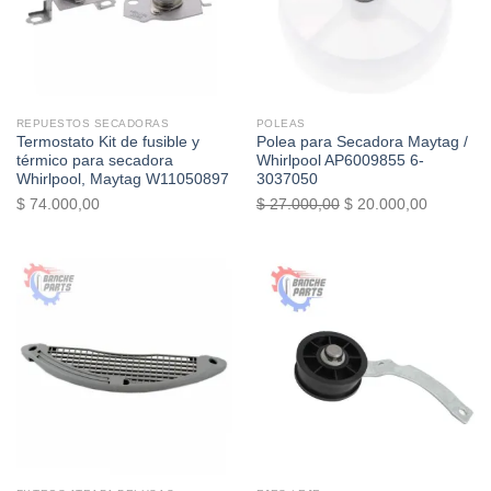
REPUESTOS SECADORAS
POLEAS
Termostato Kit de fusible y
Polea para Secadora Maytag /
térmico para secadora
Whirlpool AP6009855 6-
Whirlpool, Maytag W11050897
3037050
El
El
$
74.000,00
$
27.000,00
$
20.000,00
precio
precio
original
actual
era:
es:
$ 27.000,00.
$ 20.000