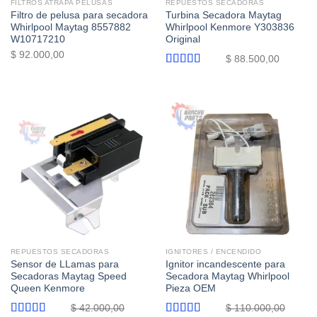
FILTROS ATRAPA PELUSAS
REPUESTOS SECADORAS
Filtro de pelusa para secadora
Turbina Secadora Maytag
Whirlpool Maytag 8557882
Whirlpool Kenmore Y303836
W10717210
Original
$
92.000,00
$
88.500,00
Valorado
con
5.00
de
5
REPUESTOS SECADORAS
IGNITORES / ENCENDIDO
Sensor de LLamas para
Ignitor incandescente para
Secadoras Maytag Speed
Secadora Maytag Whirlpool
Queen Kenmore
Pieza OEM
$
42.000,00
$
110.000,00