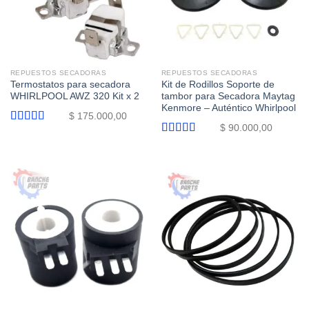
REPUESTOS SECADORAS
REPUESTOS SECADORAS
Termostatos para secadora
Kit de Rodillos Soporte de
WHIRLPOOL AWZ 320 Kit x 2
tambor para Secadora Maytag
Kenmore – Auténtico Whirlpool
$
175.000,00
$
90.000,00
Valorado
con
5.00
de
Valorado
5
con
5.00
de
5