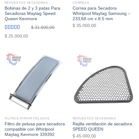
REPUESTOS SECADORAS
CORREAS
Bobinas de 2 y 3 patas Para
Correa para Secadora
Secadoras Maytag Speed
Whirlpool Maytag Samsung –
Queen Kenmore
233,68 cm x 8.5 mm
$
35.000,00
$
31.500,00
Valorado
El
El
$
25.000,00
con
5.00
de
precio
precio
5
original
actual
era:
es:
$ 31.500,00.
$ 25.000,00.
FILTROS ATRAPA PELUSAS
REPUESTOS SECADORAS
Filtro de pelusa para secadora
Rejilla ventilación de secadora
compatible con Whirlpool
SPEED QUEEN
Maytag Kenmore 339392
$
45.000,00