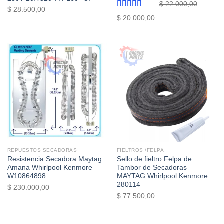
$
22.000,00
$
28.500,00
Valorado
El
El
$
20.000,00
con
5.00
de
precio
precio
5
original
actual
era:
es:
$ 22.000,00.
$ 20.000,00.
REPUESTOS SECADORAS
FIELTROS /FELPA
Resistencia Secadora Maytag
Sello de fieltro Felpa de
Amana Whirlpool Kenmore
Tambor de Secadoras
W10864898
MAYTAG Whirlpool Kenmore
280114
$
230.000,00
$
77.500,00