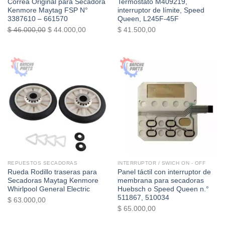
Correa Original para Secadora
Termostato M409219,
Kenmore Maytag FSP N°
interruptor de límite, Speed ​​
3387610 – 661570
Queen, L245F-45F
El
El
$
46.000,00
$
44.000,00
$
41.500,00
precio
precio
original
actual
era:
es:
$ 46.000,00.
$ 44.000,00.
REPUESTOS SECADORAS
INTERRUPTOR / SWICH ON - OFF
Rueda Rodillo traseras para
Panel táctil con interruptor de
Secadoras Maytag Kenmore
membrana para secadoras
Whirlpool General Electric
Huebsch o Speed ​​Queen n.°
511867, 510034
$
63.000,00
$
65.000,00