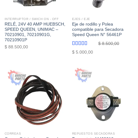
INTERRUPTOR / SWICH ON - OFF
EJES / EJE
RELÉ, 24V 40 AMP HUEBSCH,
Eje de rodillo y Polea
SPEED QUEEN, UNIMAC –
compatible para Secadora
70210901, 70210901G,
Speed Queen N° 56461P
70210901P
$
8.500,00
$
88.500,00
Valorado
El
El
$
5.000,00
con
5.00
de
precio
precio
5
original
actual
era:
es:
$ 8.500,00.
$ 5.000,00.
CORREAS
REPUESTOS SECADORAS