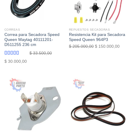
CORREAS
REPUESTOS SECADORAS
Correa para Secadora Speed
Resistencia Kit para Secadora
Queen Maytag 40111201-
Speed Queen 964P3
D511255 236 cm
El
El
$
205.000,00
$
150.000,00
precio
precio
$
33.500,00
original
actual
Valorado
El
El
$
30.000,00
con
5.00
de
era:
es:
precio
precio
5
$ 205.000,00.
$ 150.
original
actual
era:
es:
$ 33.500,00.
$ 30.000,00.