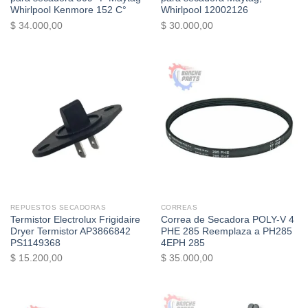
Whirlpool Kenmore 152 C°
Whirlpool 12002126
$
34.000,00
$
30.000,00
REPUESTOS SECADORAS
CORREAS
Termistor Electrolux Frigidaire
Correa de Secadora POLY-V 4
Dryer Termistor AP3866842
PHE 285 Reemplaza a PH285
PS1149368
4EPH 285
$
15.200,00
$
35.000,00