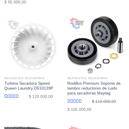
$
95.000,00
REPUESTOS SECADORAS
REPUESTOS SECADORAS
Turbina Secadora Speed
Rodillos Premium Soporte de
Queen Laundry D510139P
tambor reductores de ruido
para secadoras Maytag
$
120.000,00
$
110.000,00
Valorado
con
5.00
de
Valorado
El
El
$
105.000,00
5
con
5.00
de
precio
precio
5
original
actual
era:
es: