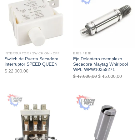
INTERRUPTOR / SWICH ON - OFF
EJES / EJE
Switch de Puerta Secadora
Eje Delantero reemplazo
interruptor SPEED QUEEN
Secadora Maytag Whirlpool
WPL-WPW10359271
$
22.000,00
El
El
$
47.000,00
$
45.000,00
precio
precio
original
actual
era:
es:
$ 47.000,00.
$ 45.000