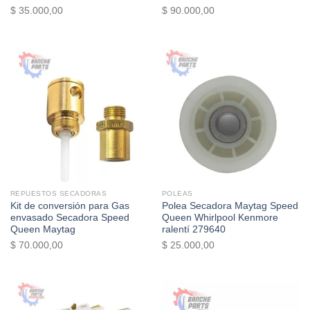
Valorado
Valorado
El
El
El
El
$
35.000,00
$
90.000,00
con
5.00
de
con
5.00
de
precio
precio
precio
precio
5
5
original
actual
original
actual
era:
es:
era:
es:
$ 42.000,00.
$ 35.000,00.
$ 110.000,00.
$ 90.000,00.
REPUESTOS SECADORAS
POLEAS
Kit de conversión para Gas
Polea Secadora Maytag Speed
envasado Secadora Speed
Queen Whirlpool Kenmore
Queen Maytag
ralentí 279640
$
70.000,00
$
25.000,00