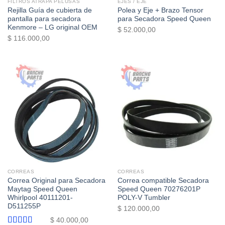
FILTROS ATRAPA PELUSAS
EJES / EJE
Rejilla Guía de cubierta de
Polea y Eje + Brazo Tensor
pantalla para secadora
para Secadora Speed Queen
Kenmore – LG original OEM
$
52.000,00
$
116.000,00
CORREAS
CORREAS
Correa Original para Secadora
Correa compatible Secadora
Maytag Speed Queen
Speed Queen 70276201P
Whirlpool 40111201-
POLY-V Tumbler
D511255P
$
120.000,00
$
40.000,00