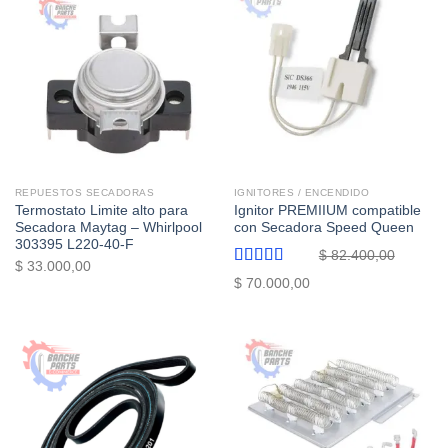
REPUESTOS SECADORAS
IGNITORES / ENCENDIDO
Termostato Limite alto para
Ignitor PREMIIUM compatible
Secadora Maytag – Whirlpool
con Secadora Speed Queen
303395 L220-40-F
$
82.400,00
$
33.000,00
Valorado
El
El
$
70.000,00
con
5.00
de
precio
precio
5
original
actual
era:
es:
$ 82.400,00.
$ 70.000,00.