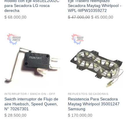
Rodillo con Eje 4581EL2002C
Eje Trasero reemplazo
para Secadora LG rosca
Secadora Maytag Whirlpool -
derecha
WPL-WPW10359272
El
El
$
68.000,00
$
47.000,00
$
45.000,00
precio
precio
original
actual
era:
es:
$ 47.000,00.
$ 45.000
INTERRUPTOR / SWICH ON - OFF
REPUESTOS SECADORAS
Swicth interruptor de Flujo de
Resistencia Para Secadora
aire Huebsch, Speed Queen,
Maytag Whirlpool 35001247
N° 70267301
Samsung
$
28.500,00
$
170.000,00