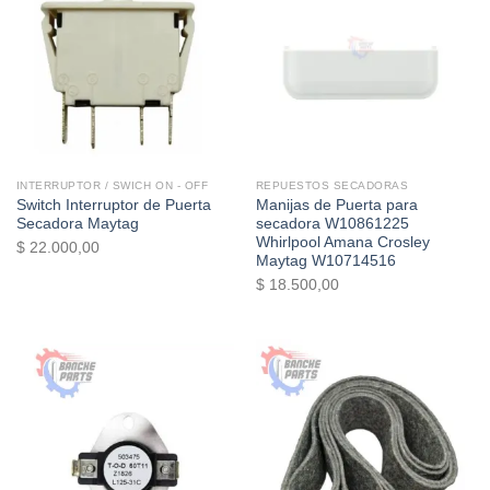
INTERRUPTOR / SWICH ON - OFF
REPUESTOS SECADORAS
Switch Interruptor de Puerta
Manijas de Puerta para
Secadora Maytag
secadora W10861225
Whirlpool Amana Crosley
$
22.000,00
Maytag W10714516
$
18.500,00