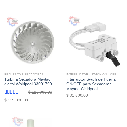
Valorado
con
5.00
de
5
REPUESTOS SECADORAS
INTERRUPTOR / SWICH ON - OFF
Turbina Secadora Maytag
Interruptor Swich de Puerta
digital Whirlpool 33001790
ON/OFF para Secadoras
Maytag Whirlpool
$
125.000,00
$
31.500,00
Valorado
El
El
$
115.000,00
con
5.00
de
precio
precio
5
original
actual
era:
es:
$ 125.000,00.
$ 115.000,00.