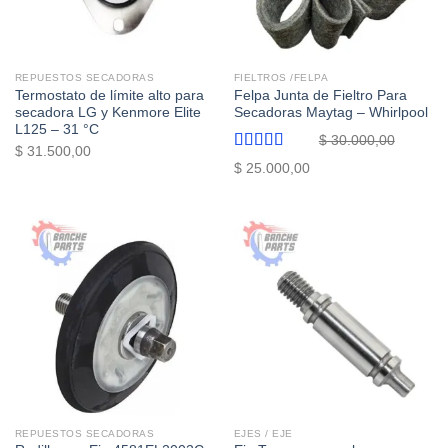
REPUESTOS SECADORAS
FIELTROS /FELPA
Termostato de límite alto para
Felpa Junta de Fieltro Para
secadora LG y Kenmore Elite
Secadoras Maytag – Whirlpool
L125 – 31 °C
$
30.000,00
$
31.500,00
Valorado
El
El
$
25.000,00
con
5.00
de
precio
precio
5
original
actual
era:
es:
$ 30.000,00.
$ 25.000,00.
REPUESTOS SECADORAS
EJES / EJE