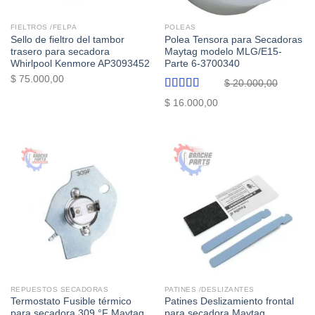
FIELTROS /FELPA
POLEAS
Sello de fieltro del tambor
Polea Tensora para Secadoras
trasero para secadora
Maytag modelo MLG/E15-
Whirlpool Kenmore AP3093452
Parte 6-3700340
$
75.000,00
$
20.000,00
Valorado
El
El
$
16.000,00
con
5.00
de
precio
precio
5
original
actual
era:
es:
$ 20.000,00.
$ 16.000,00.
REPUESTOS SECADORAS
PATINES /DESLIZANTES
Termostato Fusible térmico
Patines Deslizamiento frontal
para secadora 309 °F Maytag
para secadora Maytag,