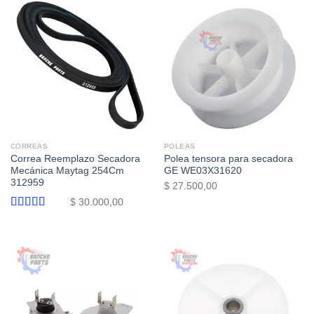
CORREAS
POLEAS
Correa Reemplazo Secadora
Polea tensora para secadora
Mecánica Maytag 254Cm
GE WE03X31620
312959
$
27.500,00
$
30.000,00
Valorado
con
5.00
de
5