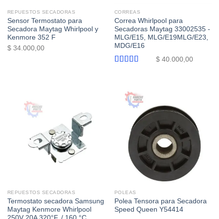
REPUESTOS SECADORAS
CORREAS
Sensor Termostato para
Correa Whirlpool para
Secadora Maytag Whirlpool y
Secadoras Maytag 33002535 -
Kenmore 352 F
MLG/E15, MLG/E19MLG/E23,
MDG/E16
$
34.000,00
$
40.000,00
Valorado
con
5.00
de
5
REPUESTOS SECADORAS
POLEAS
Termostato secadora Samsung
Polea Tensora para Secadora
Maytag Kenmore Whirlpool
Speed Queen Y54414
250V 20A 320°F. / 160 °C.