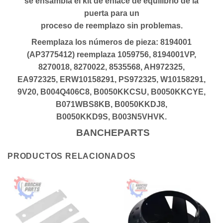
se ensambla el kit de enlace de equilibrio de la
puerta para un
proceso de reemplazo sin problemas.
Reemplaza los números de pieza: 8194001
(AP3775412) reemplaza 1059756, 8194001VP,
8270018, 8270022, 8535568, AH972325,
EA972325, ERW10158291, PS972325, W10158291,
9V20, B004Q406C8, B0050KKCSU, B0050KKCYE,
B071WBS8KB, B0050KKDJ8,
B0050KKD9S, B003N5VHVK.
BANCHEPARTS
PRODUCTOS RELACIONADOS