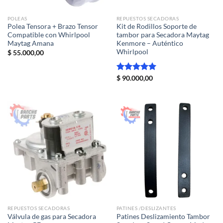
POLEAS
REPUESTOS SECADORAS
Polea Tensora + Brazo Tensor
Kit de Rodillos Soporte de
Compatible con Whirlpool
tambor para Secadora Maytag
Maytag Amana
Kenmore – Auténtico
Whirlpool
$
55.000,00
Valorado
$
90.000,00
con
5.00
de 5
REPUESTOS SECADORAS
PATINES /DESLIZANTES
Válvula de gas para Secadora
Patines Deslizamiento Tambor