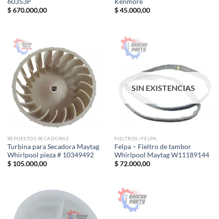
60353P
Kenmore
$
670.000,00
$
45.000,00
SIN EXISTENCIAS
REPUESTOS SECADORAS
FIELTROS /FELPA
Turbina para Secadora Maytag
Felpa – Fieltro de tambor
Whirlpool pieza # 10349492
Whirlpool Maytag W11189144
$
105.000,00
$
72.000,00