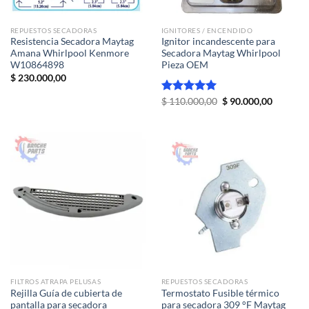
REPUESTOS SECADORAS
IGNITORES / ENCENDIDO
Resistencia Secadora Maytag
Ignitor incandescente para
Amana Whirlpool Kenmore
Secadora Maytag Whirlpool
W10864898
Pieza OEM
$
230.000,00
El
El
Valorado
$
110.000,00
$
90.000,00
precio
precio
con
5.00
original
actual
de 5
era:
es:
$ 110.000,00.
$ 90.000
FILTROS ATRAPA PELUSAS
REPUESTOS SECADORAS
Rejilla Guía de cubierta de
Termostato Fusible térmico
pantalla para secadora
para secadora 309 °F Maytag