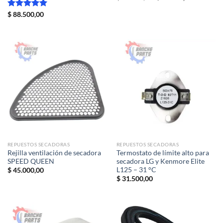
precio
precio
original
actual
Valorado
$
88.500,00
era:
es:
con
5.00
$ 46.000,00.
$ 44.000,
de 5
REPUESTOS SECADORAS
REPUESTOS SECADORAS
Rejilla ventilación de secadora
Termostato de límite alto para
SPEED QUEEN
secadora LG y Kenmore Elite
L125 – 31 °C
$
45.000,00
$
31.500,00