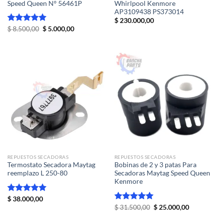
Speed Queen N° 56461P
Whirlpool Kenmore
AP3109438 PS373014
$
230.000,00
El
El
Valorado
$
8.500,00
$
5.000,00
precio
precio
con
5.00
original
actual
de 5
era:
es:
$ 8.500,00.
$ 5.000,00.
REPUESTOS SECADORAS
REPUESTOS SECADORAS
Termostato Secadora Maytag
Bobinas de 2 y 3 patas Para
reemplazo L 250-80
Secadoras Maytag Speed Queen
Kenmore
Valorado
$
38.000,00
con
5.00
El
El
Valorado
$
31.500,00
$
25.000,00
precio
precio
de 5
con
5.00