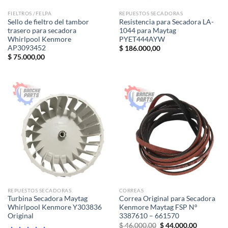
FIELTROS /FELPA
REPUESTOS SECADORAS
Sello de fieltro del tambor
Resistencia para Secadora LA-
trasero para secadora
1044 para Maytag
Whirlpool Kenmore
PYET444AYW
AP3093452
$
186.000,00
$
75.000,00
REPUESTOS SECADORAS
CORREAS
Turbina Secadora Maytag
Correa Original para Secadora
Whirlpool Kenmore Y303836
Kenmore Maytag FSP N°
Original
3387610 – 661570
El
El
$
46.000,00
$
44.000,00