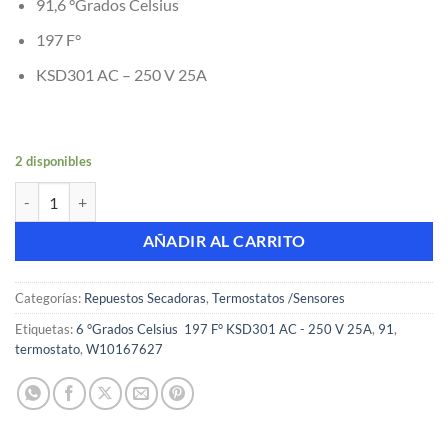
91,6 °Grados Celsius
197 F°
KSD301 AC – 250 V 25A
2 disponibles
Termostato para Secadora Whirlpool Kenmore Maytag 197 F° cantid
AÑADIR AL CARRITO
Categorías:
Repuestos Secadoras
,
Termostatos /Sensores
Etiquetas:
6 °Grados Celsius 197 F° KSD301 AC - 250 V 25A
,
91
,
termostato
,
W10167627