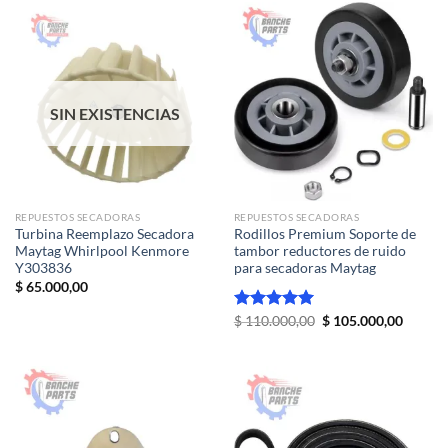
SIN EXISTENCIAS
REPUESTOS SECADORAS
REPUESTOS SECADORAS
Turbina Reemplazo Secadora
Rodillos Premium Soporte de
Maytag Whirlpool Kenmore
tambor reductores de ruido
Y303836
para secadoras Maytag
$
65.000,00
El
El
Valorado
$
110.000,00
$
105.000,00
precio
precio
con
5.00
original
actual
de 5
era:
es:
$ 110.000,00.
$ 105.0