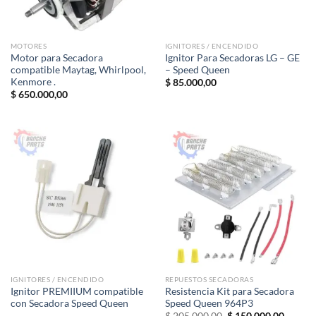
MOTORES
IGNITORES / ENCENDIDO
Motor para Secadora
Ignitor Para Secadoras LG – GE
compatible Maytag, Whirlpool,
– Speed Queen
Kenmore .
$
85.000,00
$
650.000,00
IGNITORES / ENCENDIDO
REPUESTOS SECADORAS
Ignitor PREMIIUM compatible
Resistencia Kit para Secadora
con Secadora Speed Queen
Speed Queen 964P3
El
El
$
205.000,00
$
150.000,00