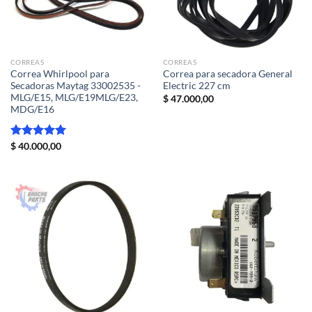
CORREAS
CORREAS
Correa Whirlpool para
Correa para secadora General
Secadoras Maytag 33002535 -
Electric 227 cm
MLG/E15, MLG/E19MLG/E23,
$
47.000,00
MDG/E16
Valorado
$
40.000,00
con
5.00
de 5