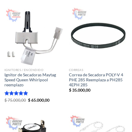
original
actual
de 5
era:
es:
$ 31.500,00.
$ 25.000,
IGNITORES / ENCENDIDO
CORREAS
Ignitor de Secadoras Maytag
Correa de Secadora POLY-V 4
Speed Queen Whirlpool
PHE 285 Reemplaza a PH285
reemplazo
4EPH 285
$
35.000,00
El
El
Valorado
$
75.000,00
$
65.000,00
precio
precio
con
5.00
original
actual
de 5
era:
es:
$ 75.000,00.
$ 65.000,00.