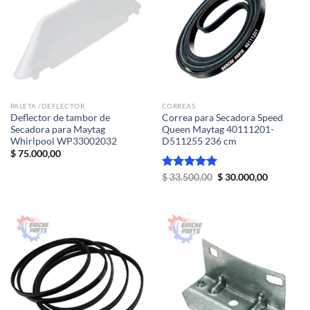
PALETA /DEFLECTOR
CORREAS
Deflector de tambor de
Correa para Secadora Speed
Secadora para Maytag
Queen Maytag 40111201-
Whirlpool WP33002032
D511255 236 cm
$
75.000,00
El
El
Valorado
$
33.500,00
$
30.000,00
precio
precio
con
5.00
original
actual
de 5
era:
es:
$ 33.500,00.
$ 30.000,