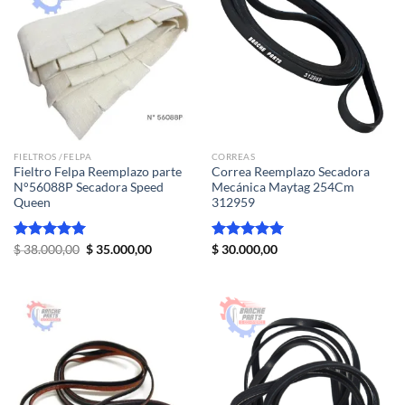
FIELTROS /FELPA
CORREAS
Fieltro Felpa Reemplazo parte
Correa Reemplazo Secadora
N°56088P Secadora Speed
Mecánica Maytag 254Cm
Queen
312959
El
El
Valorado
$
38.000,00
$
35.000,00
Valorado
$
30.000,00
precio
precio
con
5.00
con
5.00
original
actual
de 5
de 5
era:
es:
$ 38.000,00.
$ 35.000,00.