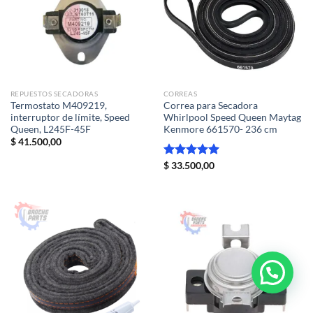
REPUESTOS SECADORAS
CORREAS
Termostato M409219,
Correa para Secadora
interruptor de límite, Speed ​​
Whirlpool Speed Queen Maytag
Queen, L245F-45F
Kenmore 661570- 236 cm
$
41.500,00
Valorado
$
33.500,00
con
5.00
de 5