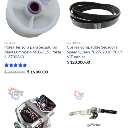
POLEAS
CORREAS
Polea Tensora para Secadoras
Correa compatible Secadora
Maytag modelo MLG/E15- Parte
Speed Queen 70276201P POLY-
6-3700340
V Tumbler
$
120.000,00
El
El
Valorado
$
20.000,00
$
16.000,00
precio
precio
con
5.00
original
actual
de 5
era:
es:
$ 20.000,00.
$ 16.000,00.