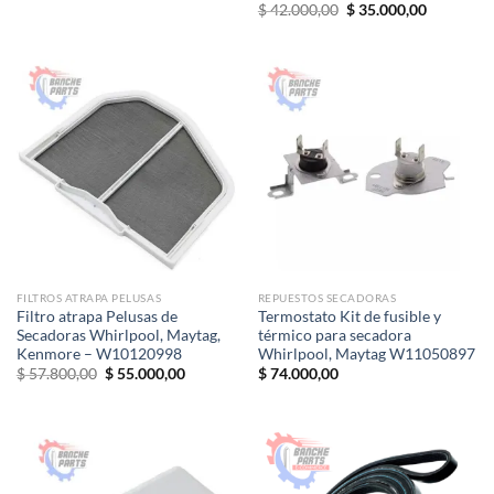
El
El
Valorado
$
42.000,00
$
35.000,00
precio
precio
con
5.00
original
actual
de 5
era:
es:
$ 42.000,00.
$ 35.000,
FILTROS ATRAPA PELUSAS
REPUESTOS SECADORAS
Filtro atrapa Pelusas de
Termostato Kit de fusible y
Secadoras Whirlpool, Maytag,
térmico para secadora
Kenmore – W10120998
Whirlpool, Maytag W11050897
El
El
$
57.800,00
$
55.000,00
$
74.000,00
precio
precio
original
actual
era:
es:
$ 57.800,00.
$ 55.000,00.