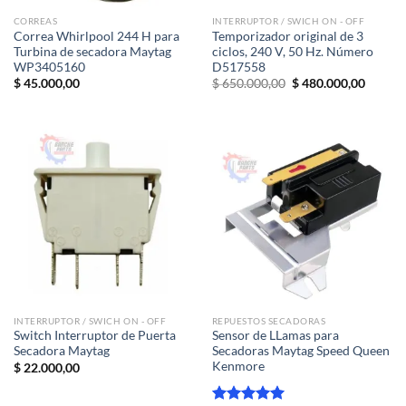
CORREAS
INTERRUPTOR / SWICH ON - OFF
Correa Whirlpool 244 H para
Temporizador original de 3
Turbina de secadora Maytag
ciclos, 240 V, 50 Hz. Número
WP3405160
D517558
El
El
$
45.000,00
$
650.000,00
$
480.000,00
precio
precio
original
actual
era:
es:
$ 650.000,00.
$ 480.0
INTERRUPTOR / SWICH ON - OFF
REPUESTOS SECADORAS
Switch Interruptor de Puerta
Sensor de LLamas para
Secadora Maytag
Secadoras Maytag Speed Queen
Kenmore
$
22.000,00