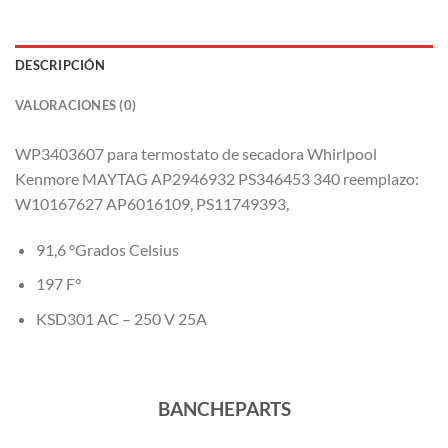
DESCRIPCIÓN
VALORACIONES (0)
WP3403607 para termostato de secadora Whirlpool
Kenmore MAYTAG AP2946932 PS346453 340 reemplazo:
W10167627 AP6016109, PS11749393,
91,6 °Grados Celsius
197 F°
KSD301 AC – 250 V 25A
BANCHEPARTS