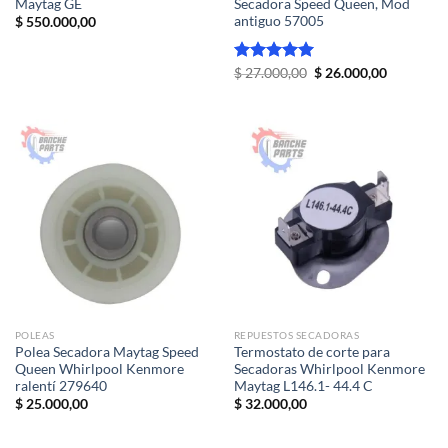
Maytag GE
Secadora Speed Queen, Mod
antiguo 57005
$
550.000,00
El
El
Valorado
$
27.000,00
$
26.000,00
precio
precio
con
5.00
original
actual
de 5
era:
es:
$ 27.000,00.
$ 26.000,
POLEAS
REPUESTOS SECADORAS
Polea Secadora Maytag Speed
Termostato de corte para
Queen Whirlpool Kenmore
Secadoras Whirlpool Kenmore
ralentí 279640
Maytag L146.1- 44.4 C
$
25.000,00
$
32.000,00