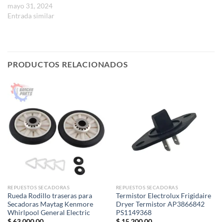
mayo 31, 2024
Entrada similar
PRODUCTOS RELACIONADOS
REPUESTOS SECADORAS
REPUESTOS SECADORAS
Rueda Rodillo traseras para
Termistor Electrolux Frigidaire
Secadoras Maytag Kenmore
Dryer Termistor AP3866842
Whirlpool General Electric
PS1149368
$
63.000,00
$
15.200,00