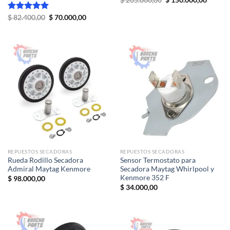
precio
precio
original
actual
El
El
Valorado
$
82.400,00
$
70.000,00
era:
es:
precio
precio
con
5.00
$ 205.000,00.
$ 150.0
original
actual
de 5
era:
es:
$ 82.400,00.
$ 70.000,00.
REPUESTOS SECADORAS
REPUESTOS SECADORAS
Rueda Rodillo Secadora
Sensor Termostato para
Admiral Maytag Kenmore
Secadora Maytag Whirlpool y
Kenmore 352 F
$
98.000,00
$
34.000,00