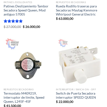
PATINES /DESLIZANTES
REPUESTOS SECADORAS
Patines Deslizamiento Tambor
Rueda Rodillo traseras para
Secadora Speed Queen, Mod
Secadoras Maytag Kenmore
antiguo 57005
Whirlpool General Electric
$
63.000,00
El
El
Valorado
$
27.000,00
$
26.000,00
precio
precio
con
5.00
original
actual
de 5
era:
es:
$ 27.000,00.
$ 26.000,00.
REPUESTOS SECADORAS
INTERRUPTOR / SWICH ON - OFF
Termostato M409219,
Switch de Puerta Secadora
interruptor de límite, Speed ​​
interruptor SPEED QUEEN
Queen, L245F-45F
$
22.000,00
$
41.500,00