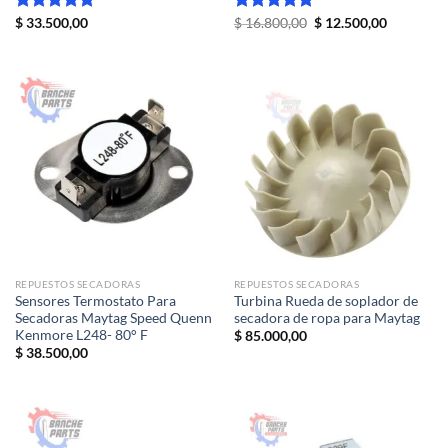
El
El
Valorado
$
33.500,00
Valorado
$
16.800,00
$
12.500,00
precio
precio
con
5.00
con
5.00
original
actual
de 5
de 5
era:
es:
$ 16.800,00.
$ 12.500,
REPUESTOS SECADORAS
REPUESTOS SECADORAS
Sensores Termostato Para
Turbina Rueda de soplador de
Secadoras Maytag Speed Quenn
secadora de ropa para Maytag
Kenmore L248- 80° F
$
85.000,00
$
38.500,00