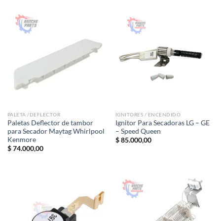
de 5
era:
es:
$ 110.000,00.
$ 90.000,00.
PALETA /DEFLECTOR
IGNITORES / ENCENDIDO
Paletas Deflector de tambor
Ignitor Para Secadoras LG – GE
para Secador Maytag Whirlpool
– Speed Queen
Kenmore
$
85.000,00
$
74.000,00