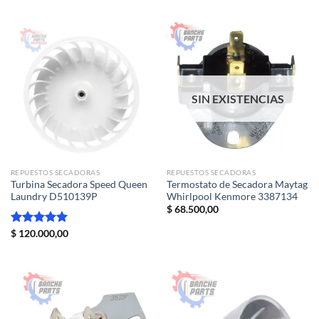
original
actual
de 5
era:
es:
$ 110.000,00.
$ 105.000,00.
SIN EXISTENCIAS
REPUESTOS SECADORAS
REPUESTOS SECADORAS
Turbina Secadora Speed Queen
Termostato de Secadora Maytag
Laundry D510139P
Whirlpool Kenmore 3387134
$
68.500,00
Valorado
$
120.000,00
con
5.00
de 5