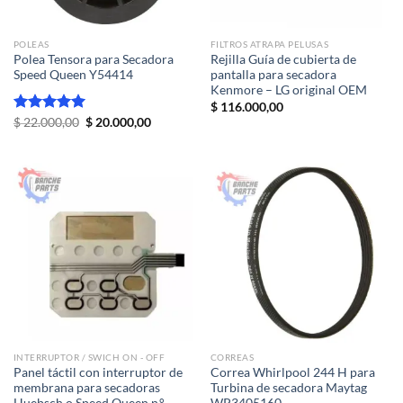
POLEAS
FILTROS ATRAPA PELUSAS
Polea Tensora para Secadora
Rejilla Guía de cubierta de
Speed Queen Y54414
pantalla para secadora
Kenmore – LG original OEM
$
116.000,00
El
El
Valorado
$
22.000,00
$
20.000,00
precio
precio
con
5.00
original
actual
de 5
era:
es:
$ 22.000,00.
$ 20.000,00.
INTERRUPTOR / SWICH ON - OFF
CORREAS
Panel táctil con interruptor de
Correa Whirlpool 244 H para
membrana para secadoras
Turbina de secadora Maytag
Huebsch o Speed ​​Queen n.°
WP3405160