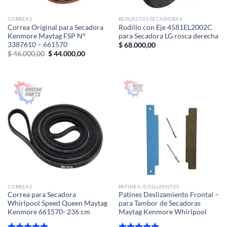
CORREAS
REPUESTOS SECADORAS
Correa Original para Secadora
Rodillo con Eje 4581EL2002C
Kenmore Maytag FSP N°
para Secadora LG rosca derecha
3387610 – 661570
$
68.000,00
El
El
$
46.000,00
$
44.000,00
precio
precio
original
actual
era:
es:
$ 46.000,00.
$ 44.000,00.
CORREAS
PATINES /DESLIZANTES
Correa para Secadora
Patines Deslizamiento Frontal –
Whirlpool Speed Queen Maytag
para Tambor de Secadoras
Kenmore 661570- 236 cm
Maytag Kenmore Whirlpool