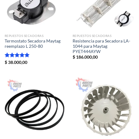
REPUESTOS SECADORAS
REPUESTOS SECADORAS
Termostato Secadora Maytag
Resistencia para Secadora LA-
reemplazo L 250-80
1044 para Maytag
PYET444AYW
$
186.000,00
Valorado
$
38.000,00
con
5.00
de 5