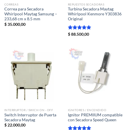
CORREAS
REPUESTOS SECADORAS
Correa para Secadora
Turbina Secadora Maytag
Whirlpool Maytag Samsung –
Whirlpool Kenmore Y303836
233,68 cm x 8.5 mm
Original
$
35.000,00
Valorado
$
88.500,00
con
5.00
de 5
INTERRUPTOR / SWICH ON - OFF
IGNITORES / ENCENDIDO
Switch Interruptor de Puerta
Ignitor PREMIIUM compatible
Secadora Maytag
con Secadora Speed Queen
$
22.000,00