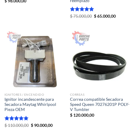
reemplazo
$
98.000,00
El
El
Valorado
$
75.000,00
$
65.000,00
precio
precio
con
5.00
original
actual
de 5
era:
es:
$ 75.000,00.
$ 65.000,
IGNITORES / ENCENDIDO
CORREAS
Ignitor incandescente para
Correa compatible Secadora
Secadora Maytag Whirlpool
Speed Queen 70276201P POLY-
Pieza OEM
V Tumbler
$
120.000,00
El
El
Valorado
$
110.000,00
$
90.000,00
precio
precio
con
5.00
original
actual