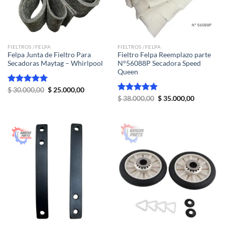
FIELTROS /FELPA
FIELTROS /FELPA
Felpa Junta de Fieltro Para
Fieltro Felpa Reemplazo parte
Secadoras Maytag – Whirlpool
N°56088P Secadora Speed
Queen
El
El
Valorado
$
30.000,00
$
25.000,00
precio
precio
con
5.00
El
El
Valorado
$
38.000,00
$
35.000,00
original
actual
precio
precio
de 5
con
5.00
era:
es:
original
actual
de 5
$ 30.000,00.
$ 25.000,00.
era:
es:
$ 38.000,00.
$ 35.000,