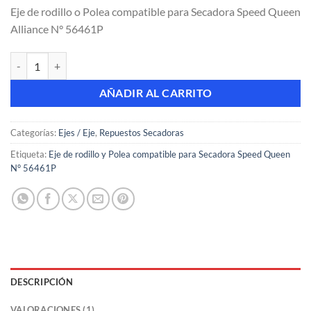
precio
precio
de 5 en
Eje de rodillo o Polea compatible para Secadora Speed Queen
base a
original
actual
valoración
Alliance
N° 56461P
era:
es:
de un
cliente
$ 8.500,00.
$ 5.000,00.
Eje de rodillo y Polea compatible para Secadora Speed Queen N° 564
AÑADIR AL CARRITO
Categorías:
Ejes / Eje
,
Repuestos Secadoras
Etiqueta:
Eje de rodillo y Polea compatible para Secadora Speed Queen
N° 56461P
DESCRIPCIÓN
VALORACIONES (1)