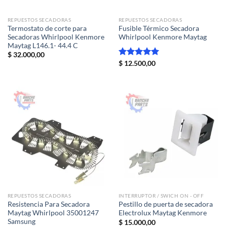
REPUESTOS SECADORAS
REPUESTOS SECADORAS
Termostato de corte para
Fusible Térmico Secadora
Secadoras Whirlpool Kenmore
Whirlpool Kenmore Maytag
Maytag L146.1- 44.4 C
$
32.000,00
Valorado
$
12.500,00
con
5.00
de 5
REPUESTOS SECADORAS
INTERRUPTOR / SWICH ON - OFF
Resistencia Para Secadora
Pestillo de puerta de secadora
Maytag Whirlpool 35001247
Electrolux Maytag Kenmore
Samsung
$
15.000,00