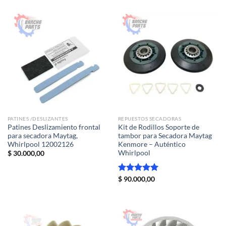
PATINES /DESLIZANTES
REPUESTOS SECADORAS
Patines Deslizamiento frontal
Kit de Rodillos Soporte de
para secadora Maytag,
tambor para Secadora Maytag
Whirlpool 12002126
Kenmore – Auténtico
Whirlpool
$
30.000,00
Valorado
$
90.000,00
con
5.00
de 5