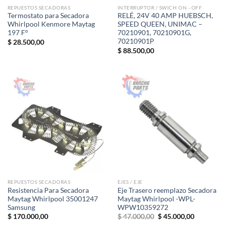
REPUESTOS SECADORAS
INTERRUPTOR / SWICH ON - OFF
Termostato para Secadora
RELÉ, 24V 40 AMP HUEBSCH,
Whirlpool Kenmore Maytag
SPEED QUEEN, UNIMAC –
197 F°
70210901, 70210901G,
70210901P
$
28.500,00
$
88.500,00
REPUESTOS SECADORAS
EJES / EJE
Resistencia Para Secadora
Eje Trasero reemplazo Secadora
Maytag Whirlpool 35001247
Maytag Whirlpool -WPL-
Samsung
WPW10359272
El
El
$
170.000,00
$
47.000,00
$
45.000,00
precio
precio