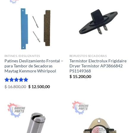
PATINES /DESLIZANTES
REPUESTOS SECADORAS
Patines Deslizamiento Frontal –
Termistor Electrolux Frigidaire
para Tambor de Secadoras
Dryer Termistor AP3866842
Maytag Kenmore Whirlpool
PS1149368
$
15.200,00
El
El
Valorado
$
16.800,00
$
12.500,00
precio
precio
con
5.00
original
actual
de 5
era:
es:
$ 16.800,00.
$ 12.500,00.