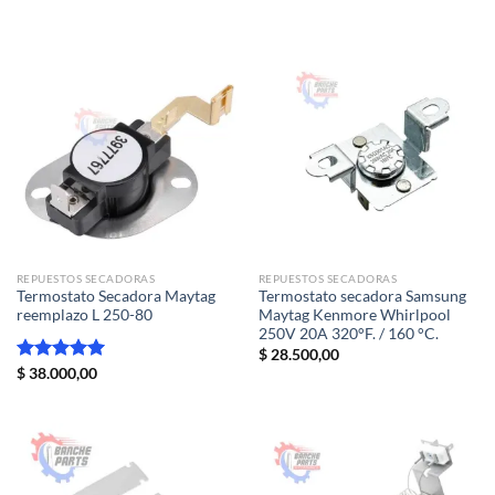
con
5.00
de 5
REPUESTOS SECADORAS
REPUESTOS SECADORAS
Termostato Secadora Maytag
Termostato secadora Samsung
reemplazo L 250-80
Maytag Kenmore Whirlpool
250V 20A 320°F. / 160 °C.
$
28.500,00
Valorado
$
38.000,00
con
5.00
de 5