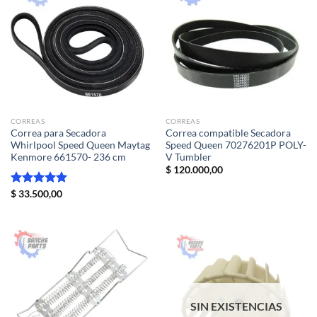
CORREAS
CORREAS
Correa para Secadora
Correa compatible Secadora
Whirlpool Speed Queen Maytag
Speed Queen 70276201P POLY-
Kenmore 661570- 236 cm
V Tumbler
$
120.000,00
Valorado
$
33.500,00
con
5.00
de 5
SIN EXISTENCIAS