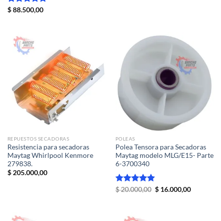
Valorado
$
88.500,00
con
5.00
de 5
REPUESTOS SECADORAS
POLEAS
Resistencia para secadoras
Polea Tensora para Secadoras
Maytag Whirlpool Kenmore
Maytag modelo MLG/E15- Parte
279838.
6-3700340
$
205.000,00
El
El
Valorado
$
20.000,00
$
16.000,00
precio
precio
con
5.00
original
actual
de 5
era:
es:
$ 20.000,00.
$ 16.000,