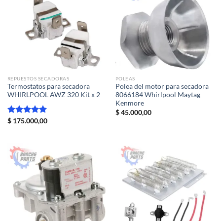
REPUESTOS SECADORAS
POLEAS
Termostatos para secadora
Polea del motor para secadora
WHIRLPOOL AWZ 320 Kit x 2
8066184 Whirlpool Maytag
Kenmore
$
45.000,00
Valorado
$
175.000,00
con
5.00
de 5