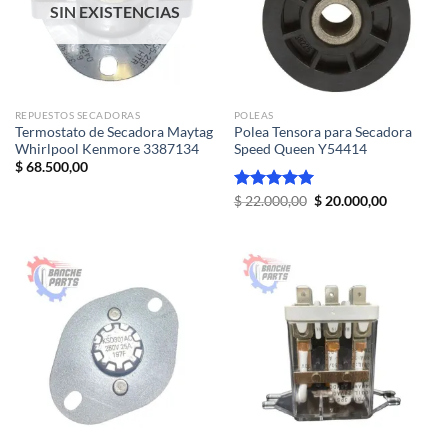
SIN EXISTENCIAS
REPUESTOS SECADORAS
POLEAS
Termostato de Secadora Maytag
Polea Tensora para Secadora
Whirlpool Kenmore 3387134
Speed Queen Y54414
$
68.500,00
El
El
Valorado
$
22.000,00
$
20.000,00
precio
precio
con
5.00
original
actual
de 5
era:
es:
$ 22.000,00.
$ 20.000,