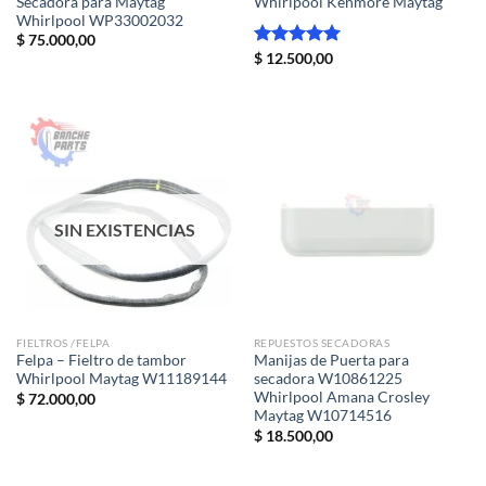
Secadora para Maytag
Whirlpool Kenmore Maytag
Whirlpool WP33002032
$
75.000,00
Valorado
$
12.500,00
con
5.00
de 5
SIN EXISTENCIAS
FIELTROS /FELPA
REPUESTOS SECADORAS
Felpa – Fieltro de tambor
Manijas de Puerta para
Whirlpool Maytag W11189144
secadora W10861225
Whirlpool Amana Crosley
$
72.000,00
Maytag W10714516
$
18.500,00