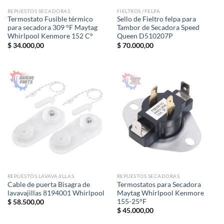
REPUESTOS SECADORAS
FIELTROS /FELPA
Termostato Fusible térmico
Sello de Fieltro felpa para
para secadora 309 °F Maytag
Tambor de Secadora Speed ​​
Whirlpool Kenmore 152 C°
Queen D510207P
$
34.000,00
$
70.000,00
REPUESTOS LAVAVAJILLAS
REPUESTOS SECADORAS
Cable de puerta Bisagra de
Termostatos para Secadora
lavavajillas 8194001 Whirlpool
Maytag Whirlpool Kenmore
155-25°F
$
58.500,00
$
45.000,00