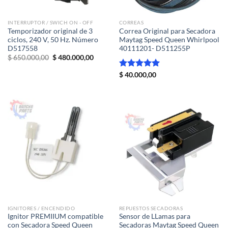
INTERRUPTOR / SWICH ON - OFF
CORREAS
Temporizador original de 3
Correa Original para Secadora
ciclos, 240 V, 50 Hz. Número
Maytag Speed Queen Whirlpool
D517558
40111201- D511255P
El
El
$
650.000,00
$
480.000,00
precio
precio
original
actual
Valorado
$
40.000,00
era:
es:
con
5.00
$ 650.000,00.
$ 480.000,00.
de 5
IGNITORES / ENCENDIDO
REPUESTOS SECADORAS
Ignitor PREMIIUM compatible
Sensor de LLamas para
con Secadora Speed Queen
Secadoras Maytag Speed Queen