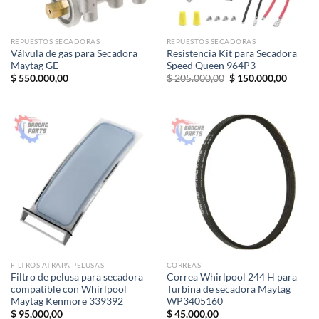
REPUESTOS SECADORAS
REPUESTOS SECADORAS
Válvula de gas para Secadora
Resistencia Kit para Secadora
Maytag GE
Speed Queen 964P3
El
El
$
550.000,00
$
205.000,00
$
150.000,00
precio
precio
original
actual
era:
es:
$ 205.000,00.
$ 150.0
FILTROS ATRAPA PELUSAS
CORREAS
Filtro de pelusa para secadora
Correa Whirlpool 244 H para
compatible con Whirlpool
Turbina de secadora Maytag
Maytag Kenmore 339392
WP3405160
$
95.000,00
$
45.000,00