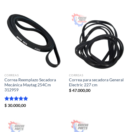
CORREAS
CORREAS
Correa Reemplazo Secadora
Correa para secadora General
Mecánica Maytag 254Cm
Electric 227 cm
312959
$
47.000,00
Valorado
$
30.000,00
con
5.00
de 5