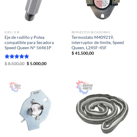
EJES / EJE
REPUESTOS SECADORAS
Eje de rodillo y Polea
Termostato M409219,
compatible para Secadora
interruptor de límite, Speed ​​
Speed Queen N° 56461P
Queen, L245F-45F
$
41.500,00
El
El
Valorado
$
8.500,00
$
5.000,00
precio
precio
con
5.00
original
actual
de 5
era:
es:
$ 8.500,00.
$ 5.000,00.