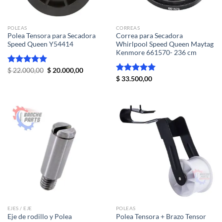
POLEAS
CORREAS
Polea Tensora para Secadora
Correa para Secadora
Speed Queen Y54414
Whirlpool Speed Queen Maytag
Kenmore 661570- 236 cm
El
El
Valorado
$
22.000,00
$
20.000,00
precio
precio
con
5.00
Valorado
$
33.500,00
original
actual
de 5
con
5.00
era:
es:
de 5
$ 22.000,00.
$ 20.000,00.
EJES / EJE
POLEAS
Eje de rodillo y Polea
Polea Tensora + Brazo Tensor