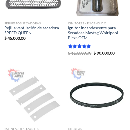
REPUESTOS SECADORAS
IGNITORES / ENCENDIDO
Rejilla ventilación de secadora
Ignitor incandescente para
SPEED QUEEN
Secadora Maytag Whirlpool
Pieza OEM
$
45.000,00
El
El
Valorado
$
110.000,00
$
90.000,00
precio
precio
con
5.00
original
actual
de 5
era:
es:
$ 110.000,00.
$ 90.000
PATINES /DESLIZANTES
CORREAS