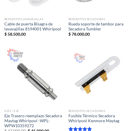
REPUESTOS LAVAVAJILLAS
REPUESTOS SECADORAS
Cable de puerta Bisagra de
Rueda soporte de tambor para
lavavajillas 8194001 Whirlpool
Secadora Tumbler
$
58.500,00
$
78.000,00
EJES / EJE
REPUESTOS SECADORAS
Eje Trasero reemplazo Secadora
Fusible Térmico Secadora
Maytag Whirlpool -WPL-
Whirlpool Kenmore Maytag
WPW10359272
El
El