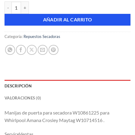
Manijas de Puerta para secadora W10861225 Whirlpool Amana Cros
AÑADIR AL CARRITO
Categoría:
Repuestos Secadoras
DESCRIPCIÓN
VALORACIONES (0)
Manijas de puerta para secadora W10861225 para
Whirlpool Amana Crosley Maytag W10714516 .
ServiceVentas .