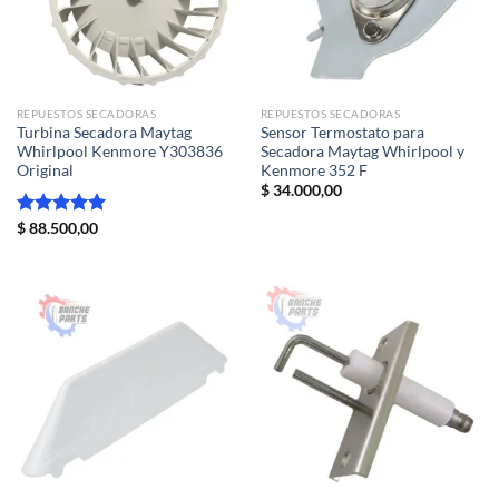
REPUESTOS SECADORAS
REPUESTOS SECADORAS
Turbina Secadora Maytag
Sensor Termostato para
Whirlpool Kenmore Y303836
Secadora Maytag Whirlpool y
Original
Kenmore 352 F
$
34.000,00
Valorado
$
88.500,00
con
5.00
de 5