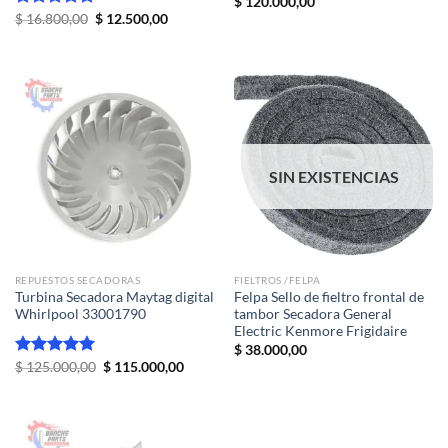
Valorado
$
120.000,00
El
El
con
5.00
Valorado
$
16.800,00
$
12.500,00
precio
precio
de 5
con
5.00
original
actual
de 5
era:
es:
$ 16.800,00.
$ 12.500,00.
SIN EXISTENCIAS
REPUESTOS SECADORAS
FIELTROS /FELPA
Turbina Secadora Maytag digital
Felpa Sello de fieltro frontal de
Whirlpool 33001790
tambor Secadora General
Electric Kenmore Frigidaire
$
38.000,00
El
El
Valorado
$
125.000,00
$
115.000,00
precio
precio
con
5.00
original
actual
de 5
era:
es:
$ 125.000,00.
$ 115.000,00.