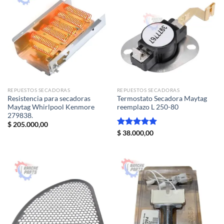
REPUESTOS SECADORAS
REPUESTOS SECADORAS
Resistencia para secadoras
Termostato Secadora Maytag
Maytag Whirlpool Kenmore
reemplazo L 250-80
279838.
$
205.000,00
Valorado
$
38.000,00
con
5.00
de 5