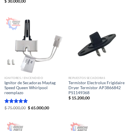
Valorado
$
30.000,00
era:
es:
con
5.00
$ 47.000,00.
$ 45.000,
de 5
IGNITORES / ENCENDIDO
REPUESTOS SECADORAS
Ignitor de Secadoras Maytag
Termistor Electrolux Frigidaire
Speed Queen Whirlpool
Dryer Termistor AP3866842
reemplazo
PS1149368
$
15.200,00
El
El
Valorado
$
75.000,00
$
65.000,00
precio
precio
con
5.00
original
actual
de 5
era:
es:
$ 75.000,00.
$ 65.000,00.