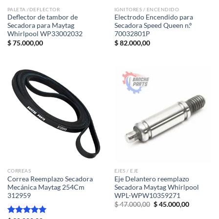
PALETA /DEFLECTOR
IGNITORES / ENCENDIDO
Deflector de tambor de
Electrodo Encendido para
Secadora para Maytag
Secadora Speed ​​Queen n.º
Whirlpool WP33002032
70032801P
$
75.000,00
$
82.000,00
CORREAS
EJES / EJE
Correa Reemplazo Secadora
Eje Delantero reemplazo
Mecánica Maytag 254Cm
Secadora Maytag Whirlpool
312959
WPL-WPW10359271
El
El
$
47.000,00
$
45.000,00
precio
precio
original
actual