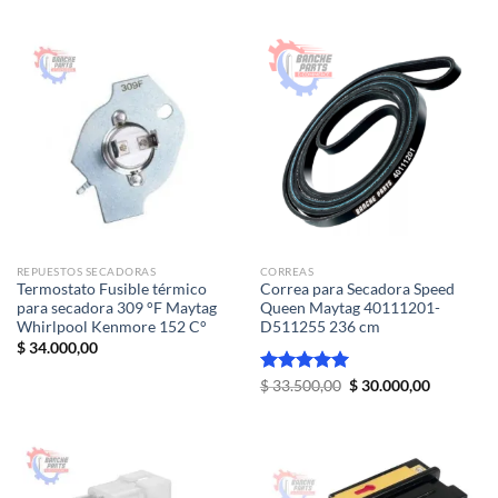
original
actual
de 5
era:
es:
$ 31.500,00.
$ 25.000,00.
REPUESTOS SECADORAS
CORREAS
Termostato Fusible térmico
Correa para Secadora Speed
para secadora 309 °F Maytag
Queen Maytag 40111201-
Whirlpool Kenmore 152 C°
D511255 236 cm
$
34.000,00
El
El
Valorado
$
33.500,00
$
30.000,00
precio
precio
con
5.00
original
actual
de 5
era:
es:
$ 33.500,00.
$ 30.000,