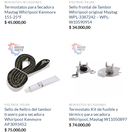
REPUESTOS SECADORAS
FIELTROS /FELPA
Termostatos para Secadora
Sello frontal de Tambor
Maytag Whirlpool Kenmore
Whirlpool original Maytag
155-25°F
WPL-3387242 – WPL-
W10590954
$
45.000,00
$
34.000,00
FIELTROS /FELPA
REPUESTOS SECADORAS
Sello de fieltro del tambor
Termostato Kit de fusible y
trasero para secadora
térmico para secadora
Whirlpool Kenmore
Whirlpool, Maytag W11050897
AP3093452
$
74.000,00
$
75.000,00