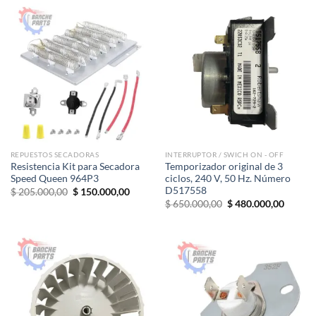
REPUESTOS SECADORAS
INTERRUPTOR / SWICH ON - OFF
Resistencia Kit para Secadora
Temporizador original de 3
Speed Queen 964P3
ciclos, 240 V, 50 Hz. Número
D517558
El
El
$
205.000,00
$
150.000,00
precio
precio
El
El
$
650.000,00
$
480.000,00
original
actual
precio
precio
era:
es:
original
actual
$ 205.000,00.
$ 150.000,00.
era:
es:
$ 650.000,00.
$ 480.0