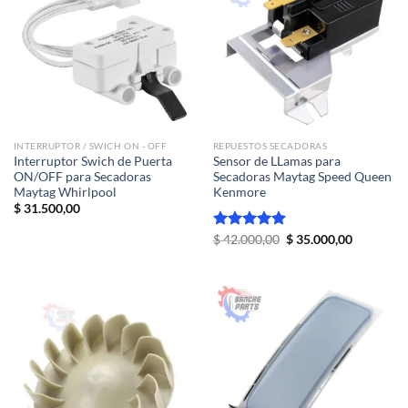
INTERRUPTOR / SWICH ON - OFF
REPUESTOS SECADORAS
Interruptor Swich de Puerta
Sensor de LLamas para
ON/OFF para Secadoras
Secadoras Maytag Speed Queen
Maytag Whirlpool
Kenmore
$
31.500,00
El
El
Valorado
$
42.000,00
$
35.000,00
precio
precio
con
5.00
original
actual
de 5
era:
es:
$ 42.000,00.
$ 35.000,