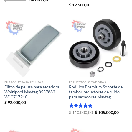
$
47.000,00
$
45.000,00
precio
precio
Valorado
$
12.500,00
original
actual
con
5.00
era:
es:
de 5
$ 47.000,00.
$ 45.000,00.
FILTROS ATRAPA PELUSAS
REPUESTOS SECADORAS
Filtro de pelusa para secadora
Rodillos Premium Soporte de
Whirlpool Maytag 8557882
tambor reductores de ruido
W10717210
para secadoras Maytag
$
92.000,00
El
El
Valorado
$
110.000,00
$
105.000,00
precio
precio
con
5.00
original
actual
de 5
era:
es:
$ 110.000,00.
$ 105.0