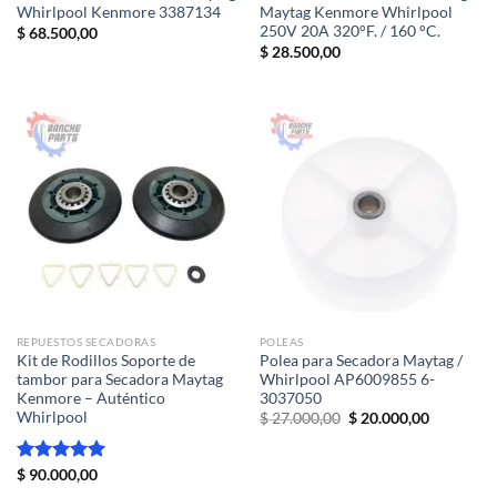
Whirlpool Kenmore 3387134
Maytag Kenmore Whirlpool
250V 20A 320°F. / 160 °C.
$
68.500,00
$
28.500,00
REPUESTOS SECADORAS
POLEAS
Kit de Rodillos Soporte de
Polea para Secadora Maytag /
tambor para Secadora Maytag
Whirlpool AP6009855 6-
Kenmore – Auténtico
3037050
Whirlpool
El
El
$
27.000,00
$
20.000,00
precio
precio
original
actual
era:
es:
Valorado
$
90.000,00
$ 27.000,00.
$ 20.000,
con
5.00