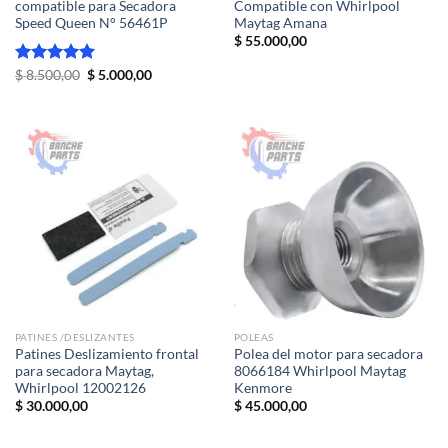
compatible para Secadora
Compatible con Whirlpool
Speed Queen N° 56461P
Maytag Amana
$
55.000,00
El
El
Valorado
$
8.500,00
$
5.000,00
precio
precio
con
5.00
original
actual
de 5
era:
es:
$ 8.500,00.
$ 5.000,00.
PATINES /DESLIZANTES
POLEAS
Patines Deslizamiento frontal
Polea del motor para secadora
para secadora Maytag,
8066184 Whirlpool Maytag
Whirlpool 12002126
Kenmore
$
30.000,00
$
45.000,00