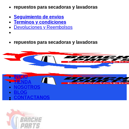
Saltar
repuestos para secadoras y lavadoras
al
Seguimiento de envios
contenido
Terminos y condiciones
Devoluciones y Reembolsos
repuestos para secadoras y lavadoras
INICIO
TIENDA
NOSOTROS
BLOG
CONTACTANOS
Buscar
por:
Acceder