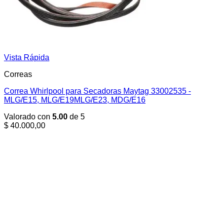
Vista Rápida
Correas
Correa Whirlpool para Secadoras Maytag 33002535 -
MLG/E15, MLG/E19MLG/E23, MDG/E16
Valorado con
5.00
de 5
$
40.000,00