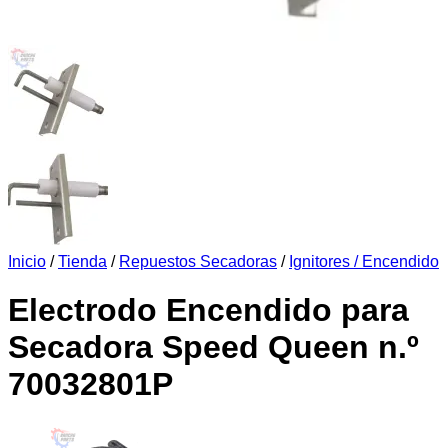
Inicio
/
Tienda
/
Repuestos Secadoras
/
Ignitores / Encendido
Electrodo Encendido para
Secadora Speed ​​Queen n.º
70032801P