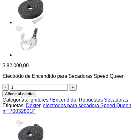
$
82.000,00
Electrodo de Encendido para Secadoras Speed Queen
Electrodo
Encendido
Añadir al carrito
para
Categorías:
Ignitores / Encendido
,
Repuestos Secadoras
Secadora
Etiquetas:
Dexter
,
electrodos para secadora Speed ​​Queen
Speed
n.º 70032801P
Queen
n.º
70032801P
cantidad