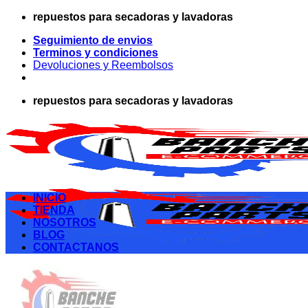
Saltar
repuestos para secadoras y lavadoras
al
Seguimiento de envios
contenido
Terminos y condiciones
Devoluciones y Reembolsos
repuestos para secadoras y lavadoras
INICIO
TIENDA
NOSOTROS
BLOG
CONTACTANOS
Buscar
por: