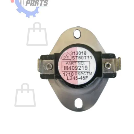
Acceder
Carrito /
$
0,00
0
No hay productos en el carrito.
Volver a la tienda
0
Carrito
No hay productos en el carrito.
Volver a la tienda