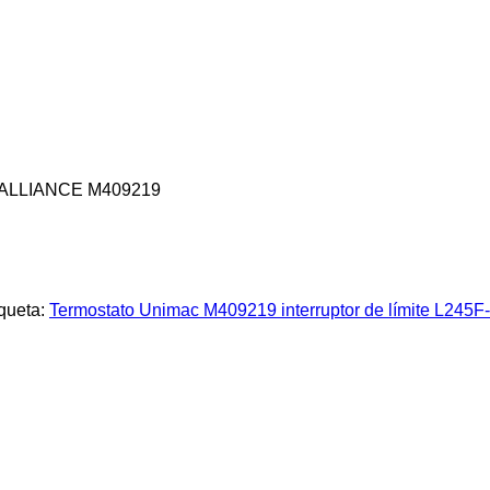
ALLIANCE M409219
iqueta:
Termostato Unimac M409219 interruptor de límite L245