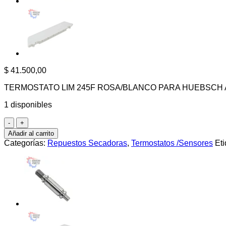
$
41.500,00
TERMOSTATO LIM 245F ROSA/BLANCO PARA HUEBSCH 
1 disponibles
Termostato
M409219,
Añadir al carrito
interruptor
Categorías:
Repuestos Secadoras
,
Termostatos /Sensores
Et
de
límite,
Speed
Queen,
L245F-
45F
cantidad